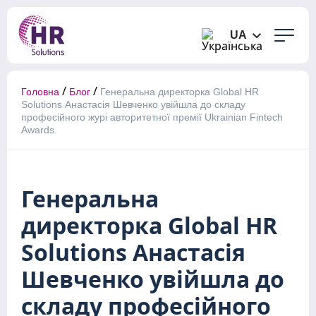
UA
/
/
Головна
Блог
Генеральна директорка Global HR
Solutions Анастасія Шевченко увійшла до складу
професійного журі авторитетної премії Ukrainian Fintech
Awards.
Генеральна
директорка Global HR
Solutions Анастасія
Шевченко увійшла до
складу професійного