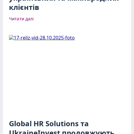
клієнтів
Читати далі
Global HR Solutions та
UkraineInvest продовжують